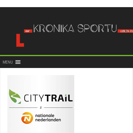
do
treści
MENU