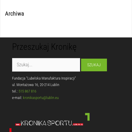
Archiwa
Przeszukaj Kronikę
Fundacja "Lubelska Manufaktura Inspiracji"
ul. Montażowa 16, 20-214 Lublin
tel.:
515 867 816
e-mail:
kronikasportu@lublin.eu