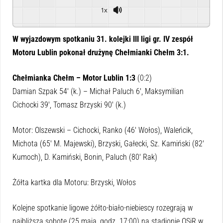
1x
Powered By
GSpeech
W wyjazdowym spotkaniu 31. kolejki III ligi gr. IV zespół
Motoru Lublin pokonał drużynę Chełmianki Chełm 3:1.
Chełmianka Chełm – Motor Lublin 1:3
(0:2)
Damian Szpak 54′ (k.) – Michał Paluch 6′, Maksymilian
Cichocki 39′, Tomasz Brzyski 90′ (k.)
Motor: Olszewski – Cichocki, Ranko (46′ Wołos), Waleńcik,
Michota (65′ M. Majewski), Brzyski, Gałecki, Sz. Kamiński (82′
Kumoch), D. Kamiński, Bonin, Paluch (80′ Rak)
Żółta kartka dla Motoru: Brzyski, Wołos
Kolejne spotkanie ligowe żółto-biało-niebiescy rozegrają w
najbliższą sobotę (25 maja, godz. 17:00) na stadionie OSiR w