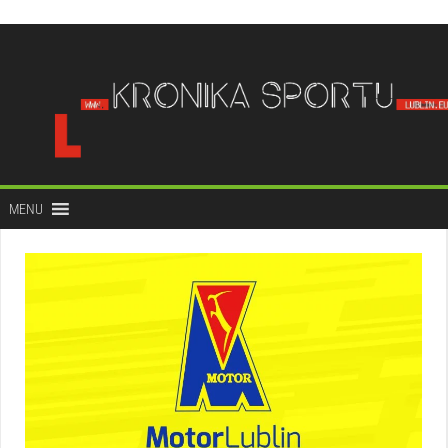
do
treści
MENU