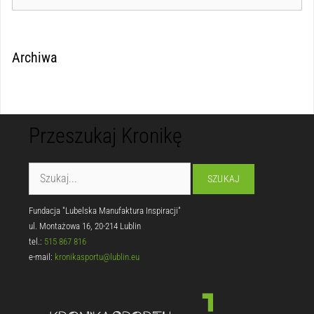
Archiwa
Przeszukaj Kronikę
Fundacja "Lubelska Manufaktura Inspiracji"
ul. Montażowa 16, 20-214 Lublin
tel.:
515 867 816
e-mail:
kronikasportu@lublin.eu