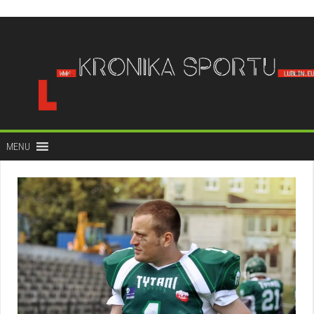
do
treści
MENU