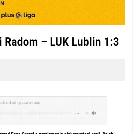
i Radom – LUK Lublin 1:3
odsłuchać tę zawartość
-:--
1x