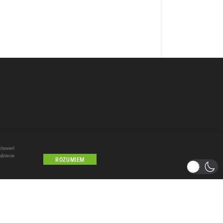
stawień
dziecie
ROZUMIEM