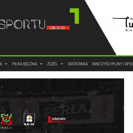
A
PIŁKA RĘCZNA
ŻUŻEL
SIATKÓWKA
INNE DYSCYPLINY I WY