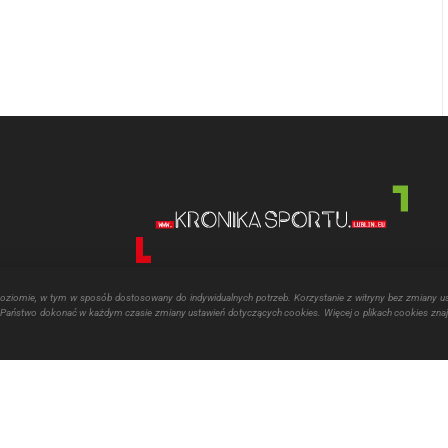
poziomie, w tym w sposób dostosowany do indywidualnych potrzeb. Korzystanie z witryny bez zmiany u
aństwo dokonać w każdym czasie zmiany ustawień dotyczących cookies. Więcej o plikach cookies znaj