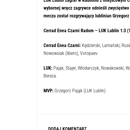
LUK Lublin zagrał w Radomiu z miejscowym Cer
wybornej wręcz zagrywce odnieśli zwycięstwo
meczu został rozgrywający lublinian Grzegorz
Cerrad Enea Czarni Radom – LUK Lublin 1:3 (1
Cerrad Enea Czarni:
Kędzierski, Lamański, Rusin
Nowowsiak (libero), Voropaev.
LUK:
Pająk, Stajer, Włodarczyk, Nowakowski, Wach
Bereza.
MVP:
Grzegorz Pająk (LUK Lublin).
DODAJ KOMENTARZ