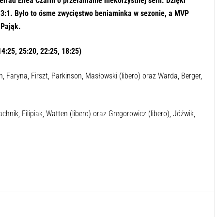
rad Enea Czarni o przełamanie niekorzystnej serii. Dzięki
 3:1. Było to ósme zwycięstwo beniaminka w sezonie, a MVP
 Pająk.
4:25, 25:20, 22:25, 18:25)
, Faryna, Firszt, Parkinson, Masłowski (libero) oraz Warda, Berger,
nik, Filipiak, Watten (libero) oraz Gregorowicz (libero), Jóźwik,