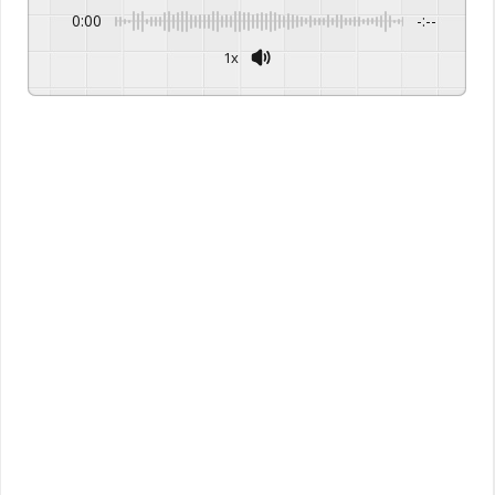
0:00
-:--
1x
Powered By
GSpeech