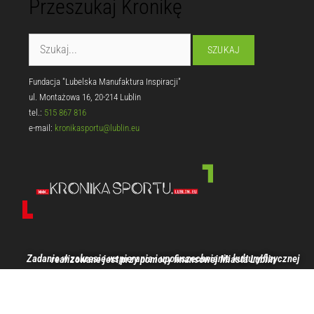
Przeszukaj Kronikę
Fundacja "Lubelska Manufaktura Inspiracji"
ul. Montażowa 16, 20-214 Lublin
tel.:
515 867 816
e-mail:
kronikasportu@lublin.eu
Zadanie w zakresie wspierania i upowszechniania kultury fizycznej realizowane jest przy pomocy finansowej Miasta Lublin