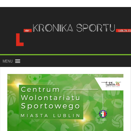
do
treści
MENU