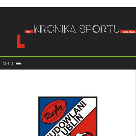
do
treści
MENU