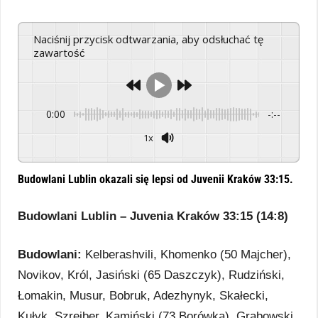
Naciśnij przycisk odtwarzania, aby odsłuchać tę
zawartość
0:00
-:--
1x
Powered By
GSpeech
Budowlani Lublin okazali się lepsi od Juvenii Kraków 33:15.
Budowlani Lublin – Juvenia Kraków 33:15 (14:8)
Budowlani:
Kelberashvili, Khomenko (50 Majcher),
Novikov, Król, Jasiński (65 Daszczyk), Rudziński,
Łomakin, Musur, Bobruk, Adezhynyk, Skałecki,
Kułyk, Szrejber, Kamiński (73 Borówka), Grabowski.