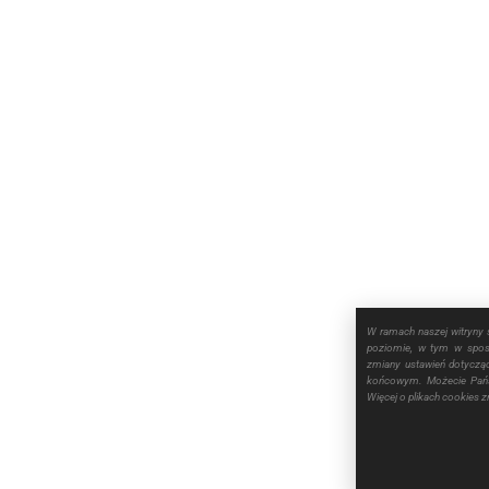
W ramach naszej witryny 
poziomie, w tym w sposó
zmiany ustawień dotyczą
końcowym. Możecie Pańs
Więcej o plikach cookies 