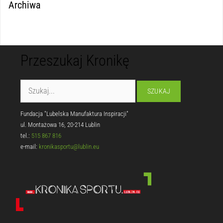
Archiwa
Przeszukaj Kronikę
Fundacja "Lubelska Manufaktura Inspiracji"
ul. Montażowa 16, 20-214 Lublin
tel.:
515 867 816
e-mail:
kronikasportu@lublin.eu