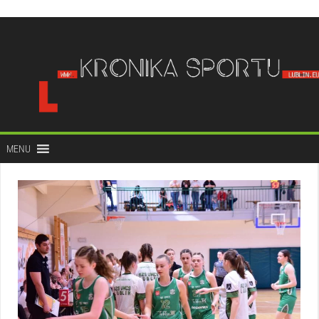
do
treści
MENU