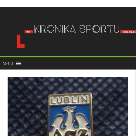
do
treści
MENU