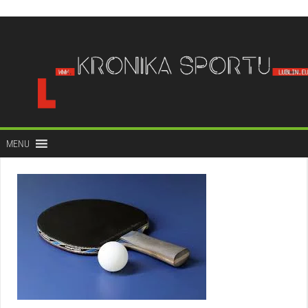
do
treści
MENU