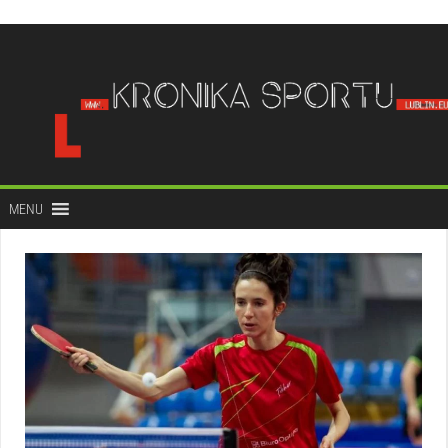
do
treści
MENU