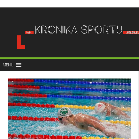
do
treści
MENU