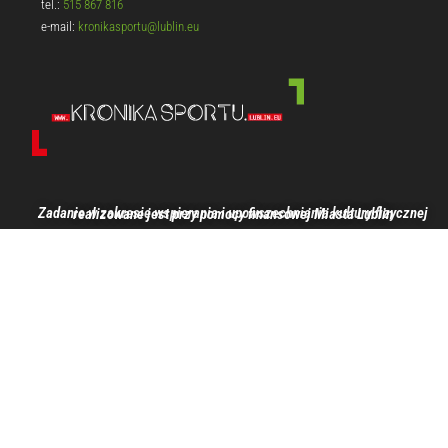
tel.:
515 867 816
e-mail:
kronikasportu@lublin.eu
Zadanie w zakresie wspierania i upowszechniania kultury fizycznej realizowane jest przy pomocy finansowej Miasta Lublin