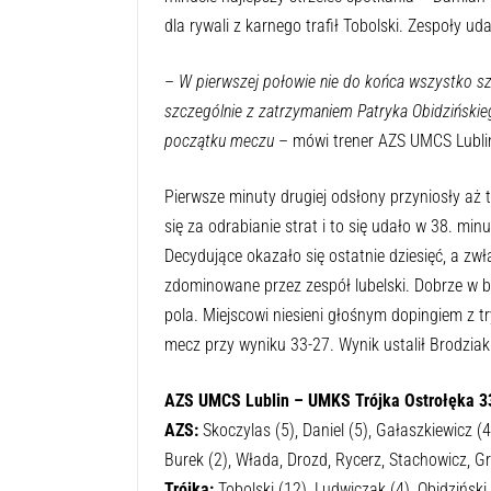
dla rywali z karnego trafił Tobolski. Zespoły uda
–
W pierwszej połowie nie do końca wszystko szł
szczególnie z zatrzymaniem Patryka Obidzińskieg
początku meczu
– mówi trener AZS UMCS Lublin
Pierwsze minuty drugiej odsłony przyniosły aż
się za odrabianie strat i to się udało w 38. min
Decydujące okazało się ostatnie dziesięć, a zwł
zdominowane przez zespół lubelski. Dobrze w br
pola. Miejscowi niesieni głośnym dopingiem z t
mecz przy wyniku 33-27. Wynik ustalił Brodziak
AZS UMCS Lublin – UMKS Trójka Ostrołęka 3
AZS:
Skoczylas (5), Daniel (5), Gałaszkiewicz (4)
Burek (2), Włada, Drozd, Rycerz, Stachowicz, Gr
Trójka:
Tobolski (12), Ludwiczak (4), Obidziński