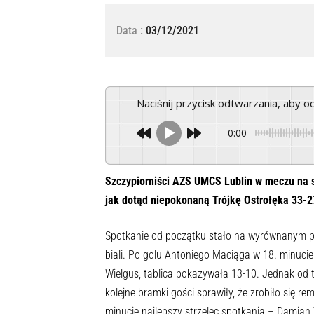
Data :
03/12/2021
Naciśnij przycisk odtwarzania, aby 
0:00
Szczypiorniści AZS UMCS Lublin w meczu na s
jak dotąd niepokonaną Trójkę Ostrołęka 33-27
Spotkanie od początku stało na wyrównanym poz
biali. Po golu Antoniego Maciąga w 18. minucie 
Wielgus, tablica pokazywała 13-10. Jednak od t
kolejne bramki gości sprawiły, że zrobiło się r
minucie najlepszy strzelec spotkania – Damian 