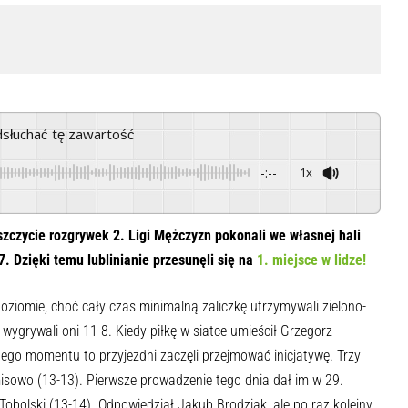
odsłuchać tę zawartość
-:--
1x
Powered By
GSpeech
zczycie rozgrywek 2. Ligi Mężczyzn pokonali we własnej hali
. Dzięki temu lublinianie przesunęli się na
1. miejsce w lidze!
iomie, choć cały czas minimalną zaliczkę utrzymywali zielono-
wygrywali oni 11-8. Kiedy piłkę w siatce umieścił Grzegorz
ego momentu to przyjezdni zaczęli przejmować inicjatywę. Trzy
emisowo (13-13). Pierwsze prowadzenie tego dnia dał im w 29.
Tobolski (13-14). Odpowiedział Jakub Brodziak, ale po raz kolejny