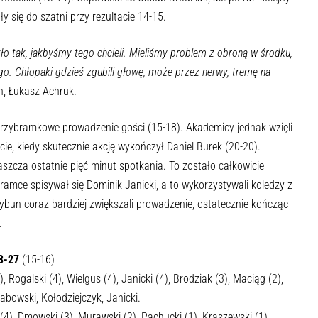
ły się do szatni przy rezultacie 14-15.
o tak, jakbyśmy tego chcieli. Mieliśmy problem z obroną w środku,
o. Chłopaki gdzieś zgubili głowę, może przez nerwy, tremę na
, Łukasz Achruk.
 trzybramkowe prowadzenie gości (15-18). Akademicy jednak wzięli
ucie, kiedy skutecznie akcję wykończył Daniel Burek (20-20).
aszcza ostatnie pięć minut spotkania. To zostało całkowicie
amce spisywał się Dominik Janicki, a to wykorzystywali koledzy z
rybun coraz bardziej zwiększali prowadzenie, ostatecznie kończąc
.
3-27
(15-16)
, Rogalski (4), Wielgus (4), Janicki (4), Brodziak (3), Maciąg (2),
abowski, Kołodziejczyk, Janicki.
 (4), Dmowski (3), Murawski (2), Pachucki (1), Kraszewski (1),