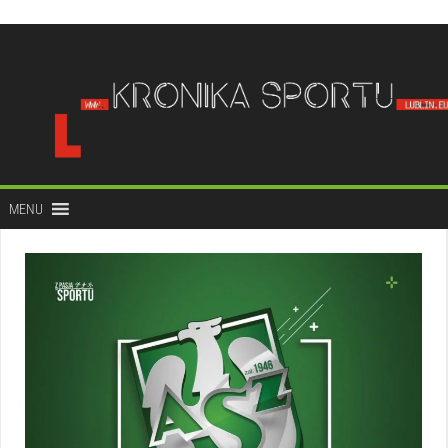
do
treści
MENU