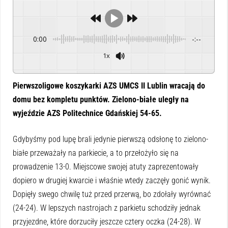
0:00
-:--
1x
Powered By
GSpeech
Pierwszoligowe koszykarki AZS UMCS II Lublin wracają do
domu bez kompletu punktów. Zielono-białe uległy na
wyjeździe AZS Politechnice Gdańskiej 54-65.
Gdybyśmy pod lupę brali jedynie pierwszą odsłonę to zielono-
białe przeważały na parkiecie, a to przełożyło się na
prowadzenie 13-0. Miejscowe swojej atuty zaprezentowały
dopiero w drugiej kwarcie i właśnie wtedy zaczęły gonić wynik.
Dopięły swego chwilę tuż przed przerwą, bo zdołały wyrównać
(24-24). W lepszych nastrojach z parkietu schodziły jednak
przyjezdne, które dorzuciły jeszcze cztery oczka (24-28). W