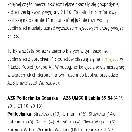
kolejnej części meczu skuteczniejsze okazały się gospodynie,
które trzecią kwarty wygrały 21-10. To dało im komfortową
zaliczkę na ostatnie 10 minut, której już nie roztrwoniły.
Lublinianki musiały uznać wyższość miejscowych przegrywając
54-65.
To była szósta porażka zielono-białych w tym sezonie.
Lublinianki z dorobkiem 16 punktów plasują się na
7 miejscu
w
1 Lidze Kobiet (Grupa A). W następnej kolejce znów zmierzą się
w akademickich derbach, a tym razem do Lublina przyjedzie
AZS Uniwersytet Warszawski.
AZS Politechnika Gdańska –
AZS UMCS II Lublin 65-54
(4-19,
20-9, 21-10, 20-16)
Politechnika
: Strzelczyk (19), Ullmann (15), Stawicka (14),
Jabłońska (6), Gebert (4), Haryńska (4), Oliwia Węglarz (3),
Furman, Wilbik, Weronika Węglarz (DNP), Trębowicz (DNP).