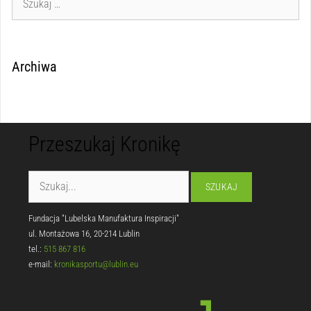
Archiwa
Przeszukaj Kronikę
Fundacja "Lubelska Manufaktura Inspiracji"
ul. Montażowa 16, 20-214 Lublin
tel.:
515 867 816
e-mail:
kronikasportu@lublin.eu