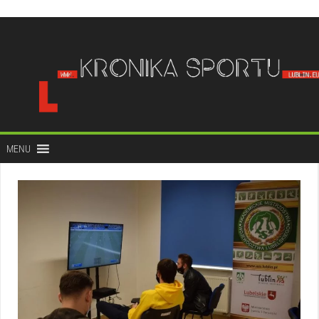
do
treści
MENU