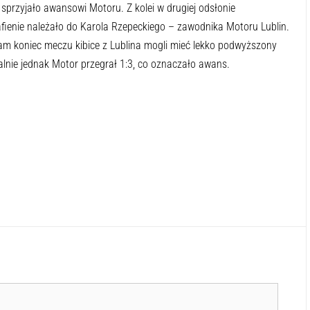
o sprzyjało awansowi Motoru. Z kolei w drugiej odsłonie
rafienie należało do Karola Rzepeckiego – zawodnika Motoru Lublin.
am koniec meczu kibice z Lublina mogli mieć lekko podwyższony
inalnie jednak Motor przegrał 1:3, co oznaczało awans.