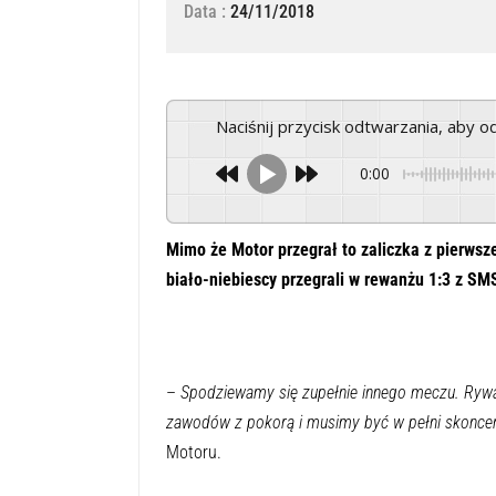
Data :
24/11/2018
Naciśnij przycisk odtwarzania, aby 
0:00
Mimo że Motor przegrał to zaliczka z pierws
biało-niebiescy przegrali w rewanżu 1:3 z S
–
Spodziewamy się zupełnie innego meczu. Rywal
zawodów z pokorą i musimy być w pełni skonce
Motoru.