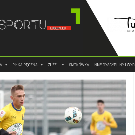
A
PIŁKA RĘCZNA
ŻUŻEL
SIATKÓWKA
INNE DYSCYPLINY I WY