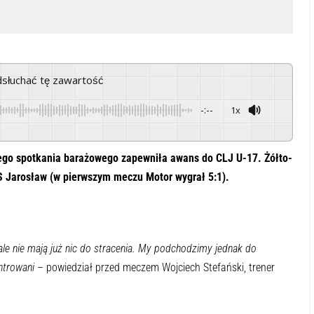
odsłuchać tę zawartość
-:--
1x
Powered By
GSpeech
zego spotkania barażowego zapewniła awans do CLJ U-17. Żółto-
MS Jarosław (w pierwszym meczu Motor wygrał 5:1).
e nie mają już nic do stracenia. My podchodzimy jednak do
ntrowani
– powiedział przed meczem Wojciech Stefański, trener