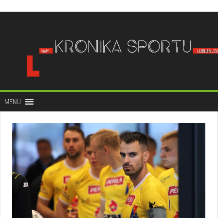
do
treści
MENU