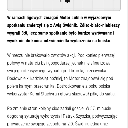
1x
Powered By
GSpeech
W ramach ligowych zmagań Motor Lublin w wyjazdowym
spotkaniu zmierzył się z Avią Świdnik. Żółto-biało-niebiescy
wygrali 3:0, lecz samo spotkanie było bardzo wyrównane i
wynik nie do końca odzwierciedla wydarzenia na boisku.
W meczu nie brakowało zwrotów akcji. Pod koniec pierwszej
połowy w natarciu byli gospodarze, jednak nie sfinalizowali
swojego ofensywnego wypadu pod bramkę przeciwnika.
Dosłownie kilkadziesiąt później, to Motor znajdował się pod
polem karnym przeciwnika. Dośrodkowanie z boku boiska
wykorzystał Kamil Stachyra i głową skierował piłkę do siatki.
Po zmianie stron kolejny cios zadali goście. W 57. minucie
dogodną sytuację wykorzystał Patryk Szyszka, podwyższając
prowadzenie swojego zespołu na 2:0. Świdnik jednak nie