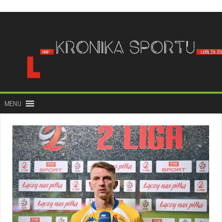
do
treści
MENU