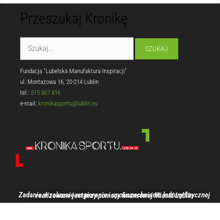
Przeszukaj Kronikę
Fundacja "Lubelska Manufaktura Inspiracji"
ul. Montażowa 16, 20-214 Lublin
tel.:
515 867 816
e-mail:
kronikasportu@lublin.eu
Zadanie w zakresie wspierania i upowszechniania kultury fizycznej realizowane jest przy pomocy finansowej Miasta Lublin