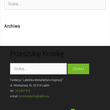
Archiwa
Przeszukaj Kronikę
Fundacja "Lubelska Manufaktura Inspiracji"
ul. Montażowa 16, 20-214 Lublin
tel.:
515 867 816
e-mail:
kronikasportu@lublin.eu