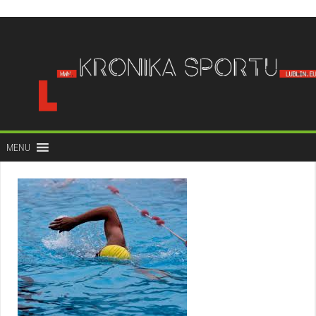
do
treści
MENU