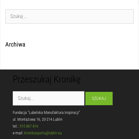
Archiwa
Przeszukaj Kronikę
Fundacja "Lubelska Manufaktura Inspiracji"
ul. Montażowa 16, 20-214 Lublin
tel.:
515 867 816
e-mail:
kronikasportu@lublin.eu