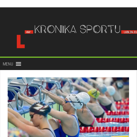
do
treści
MENU