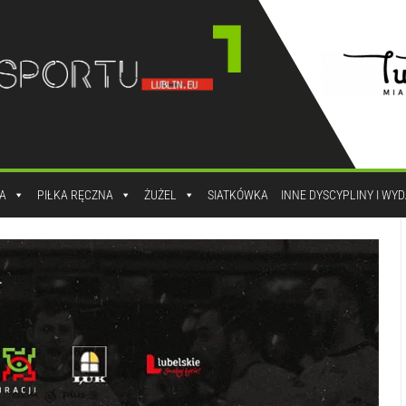
A
PIŁKA RĘCZNA
ŻUŻEL
SIATKÓWKA
INNE DYSCYPLINY I WY