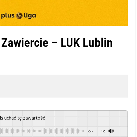
Zawiercie – LUK Lublin
odsłuchać tę zawartość
-:--
1x