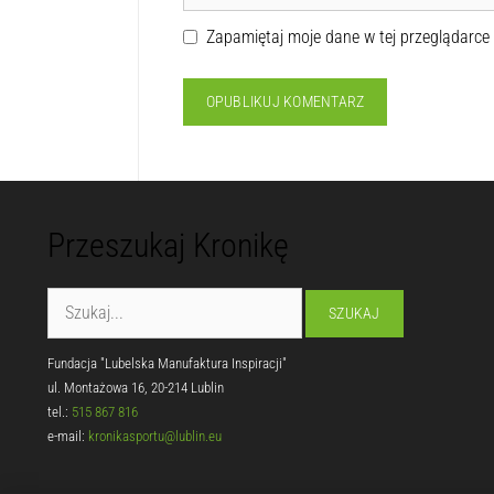
Zapamiętaj moje dane w tej przeglądarce
Przeszukaj Kronikę
Fundacja "Lubelska Manufaktura Inspiracji"
ul. Montażowa 16, 20-214 Lublin
tel.:
515 867 816
e-mail:
kronikasportu@lublin.eu