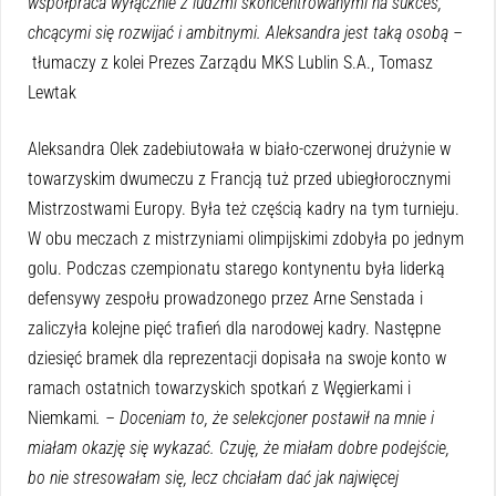
współpraca wyłącznie z ludźmi skoncentrowanymi na sukces,
chcącymi się rozwijać i ambitnymi. Aleksandra jest taką osobą –
tłumaczy z kolei Prezes Zarządu MKS Lublin S.A., Tomasz
Lewtak
Aleksandra Olek zadebiutowała w biało-czerwonej drużynie w
towarzyskim dwumeczu z Francją tuż przed ubiegłorocznymi
Mistrzostwami Europy. Była też częścią kadry na tym turnieju.
W obu meczach z mistrzyniami olimpijskimi zdobyła po jednym
golu. Podczas czempionatu starego kontynentu była liderką
defensywy zespołu prowadzonego przez Arne Senstada i
zaliczyła kolejne pięć trafień dla narodowej kadry. Następne
dziesięć bramek dla reprezentacji dopisała na swoje konto w
ramach ostatnich towarzyskich spotkań z Węgierkami i
Niemkami
. – Doceniam to, że selekcjoner postawił na mnie i
miałam okazję się wykazać. Czuję, że miałam dobre podejście,
bo nie stresowałam się, lecz chciałam dać jak najwięcej