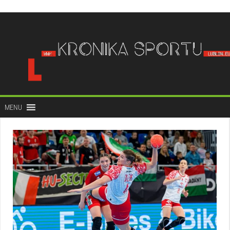
do
treści
MENU