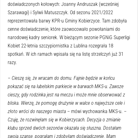
doświadczonych kołowych: Joanny Andruszak (wcześniej
Szarawagi) i Sylwii Matuszczyk. Od sezonu 2021/2022
reprezentowała barwy KPR-u Gminy Kobierzyce. Tam zdobyła
cenne doświadczenie, które zaowocowało powołaniami do
narodowej kadry seniorek. W bieżącym sezonie PGNiG Superligi
Kobiet 22-letnia szczypiornistka z Lublina rozegrała 18
spotkań. W ich ramach wpisała się na listę strzelczyń już 31
razy.
– Cieszę się, że wracam do domu. Fajnie będzie w końcu
pokazać się na lubelskim parkiecie w barwach MKS-u. Zawsze
cieszy, gdy rodzinka jest na meczu i może mnie obserwować z
bliska. Wierzę, że pomogę drużynie w walce o najwyższe cele i
złoto wróci do naszego miasta
– mówi wychowanka MKS-u.
–
Czuję, że rozwinęłam się w Kobierzycach. Decyzja o zmianie
klubu sprzed dwóch sezonów okazała się słuszna. Dostałam
swoją szansę, pograłam i zdobyłam doświadczenie. Mam