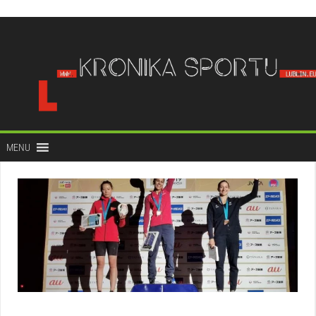
do
treści
MENU