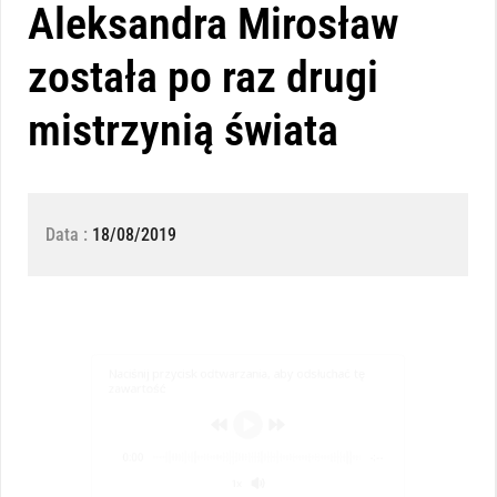
Aleksandra Mirosław
została po raz drugi
mistrzynią świata
Data :
18/08/2019
Naciśnij przycisk odtwarzania, aby odsłuchać tę
zawartość
0:00
-:--