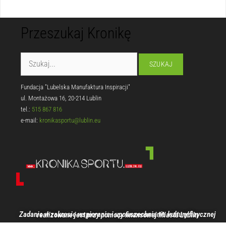
Przeszukaj Kronikę
Fundacja "Lubelska Manufaktura Inspiracji"
ul. Montażowa 16, 20-214 Lublin
tel.:
515 867 816
e-mail:
kronikasportu@lublin.eu
Zadanie w zakresie wspierania i upowszechniania kultury fizycznej realizowane jest przy pomocy finansowej Miasta Lublin