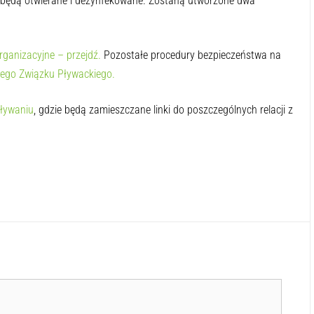
będą otwierane i dezynfekowane. Zostaną utworzone dwa
rganizacyjne – przejdź.
Pozostałe procedury bezpieczeństwa na
iego Związku Pływackiego.
ływaniu
, gdzie będą zamieszczane linki do poszczególnych relacji z