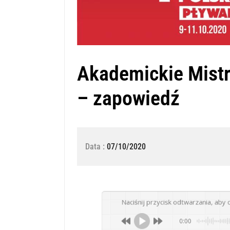
Akademickie Mistr
– zapowiedź
Data :
07/10/2020
Naciśnij przycisk odtwarzania, aby 
0:00