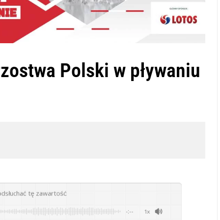
zostwa Polski w pływaniu
odsłuchać tę zawartość
-:--
1x