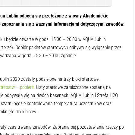
ua Lublin odbędą się przełożone z wiosny Akademickie
o zapoznania się z ważnymi informacjami dotyczącymi zawodów.
oku będzie otwarte w godz. 15:00 – 20:00 w AQUA Lublin
arterze). Odbiór pakietów startowych odbywa się wyłącznie przez
owadzana w godz. 15:30 – 20:00 zgodnie
blin 2020 zostały podzielone na trzy bloki startowe.
rzostw – pobierz.
Listy startowe zamiszczone zostaną na
ie odbywała się na dwóch basenach: AQUA Lublin i Strefa H2O
o szatni będzie kontrolowana temperatura uczestników oraz
mknięte dla kibiców.
ały czas trwania zawodów. Zabrania się pozostawiania rzeczy po