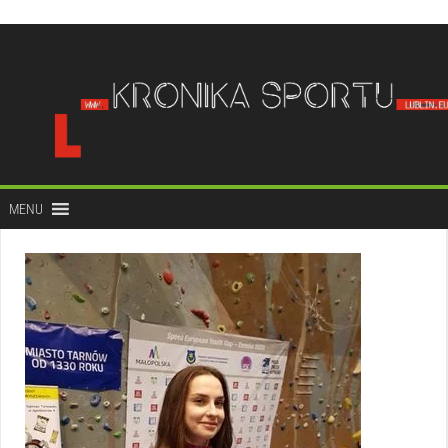
do
treści
MENU