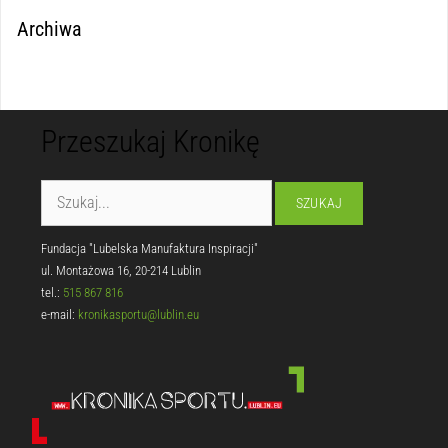
Archiwa
Przeszukaj Kronikę
Fundacja "Lubelska Manufaktura Inspiracji"
ul. Montażowa 16, 20-214 Lublin
tel.:
515 867 816
e-mail:
kronikasportu@lublin.eu