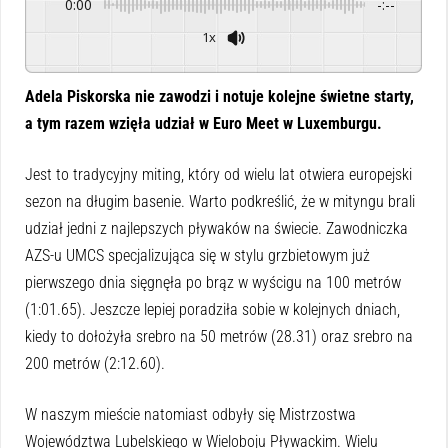
0:00
-:--
1x
Powered By
GSpeech
Adela Piskorska nie zawodzi i notuje kolejne świetne starty,
a tym razem wzięła udział w Euro Meet w Luxemburgu.
Jest to tradycyjny miting, który od wielu lat otwiera europejski
sezon na długim basenie. Warto podkreślić, że w mityngu brali
udział jedni z najlepszych pływaków na świecie. Zawodniczka
AZS-u UMCS specjalizująca się w stylu grzbietowym już
pierwszego dnia sięgnęła po brąz w wyścigu na 100 metrów
(1:01.65). Jeszcze lepiej poradziła sobie w kolejnych dniach,
kiedy to dołożyła srebro na 50 metrów (28.31) oraz srebro na
200 metrów (2:12.60).
W naszym mieście natomiast odbyły się Mistrzostwa
Województwa Lubelskiego w Wieloboju Pływackim. Wielu