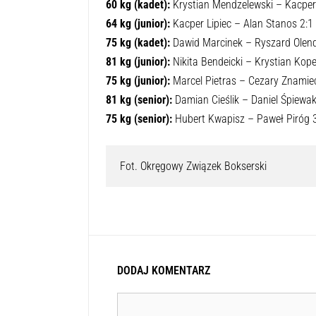
60 kg (kadet):
Krystian Mendzelewski – Kacpe
64 kg (junior):
Kacper Lipiec – Alan Stanos 2:1
75 kg (kadet):
Dawid Marcinek – Ryszard Olen
81 kg (junior):
Nikita Bendeicki – Krystian Kop
75 kg (junior):
Marcel Pietras – Cezary Znamie
81 kg (senior):
Damian Cieślik – Daniel Śpiewak
75 kg (senior):
Hubert Kwapisz – Paweł Piróg 3
Fot. Okręgowy Związek Bokserski
DODAJ KOMENTARZ