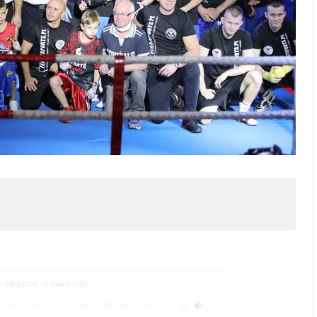
odsłuchać tę zawartość
-:--
1x