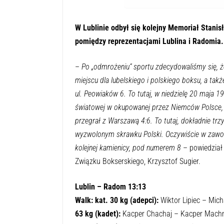
W Lublinie odbył się kolejny Memoriał Stani
pomiędzy reprezentacjami Lublina i Radomia.
–
Po „odmrożeniu” sportu zdecydowaliśmy się, ż
miejscu dla lubelskiego i polskiego boksu, a ta
ul. Peowiaków 6. To tutaj, w niedzielę 20 maja 1
światowej w okupowanej przez Niemców Polsce, 
przegrał z Warszawą 4:6. To tutaj, dokładnie trzy
wyzwolonym skrawku Polski. Oczywiście w zawod
kolejnej kamienicy, pod numerem 8
– powiedział 
Związku Bokserskiego, Krzysztof Sugier.
Lublin – Radom 13:13
Walk: kat. 30 kg (adepci):
Wiktor Lipiec – Mic
63 kg (kadet):
Kacper Chachaj – Kacper Machn