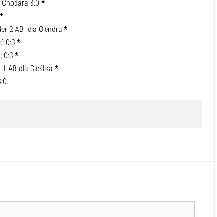
r Chodara 3:0
*
*
der 2 AB dla Olendra
*
eć 0:3
*
c 0:3
*
 1 AB dla Cieślika
*
:0.