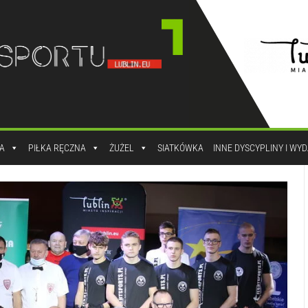
A
PIŁKA RĘCZNA
ŻUŻEL
SIATKÓWKA
INNE DYSCYPLINY I WY