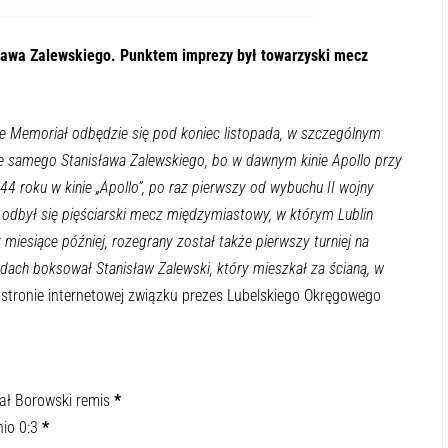
sława Zalewskiego. Punktem imprezy był towarzyski mecz
e Memoriał odbędzie się pod koniec listopada, w szczególnym
kże samego Stanisława Zalewskiego, bo w dawnym kinie Apollo przy
944 roku w kinie „Apollo”, po raz pierwszy od wybuchu II wojny
odbył się pięściarski mecz międzymiastowy, w którym Lublin
 miesiące później, rozegrany został także pierwszy turniej na
ach boksował Stanisław Zalewski, który mieszkał za ścianą, w
stronie internetowej związku prezes Lubelskiego Okręgowego
hał Borowski remis
*
io 0:3
*