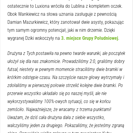
ostatecznie to Luxiona wróciła do Lublina z kompletem oczek.
Obok Wankiewicz na słowa uznania zasługuje z pewnością
Damian Mazurkiewicz, który zanotował dwie asysty, pokazując
tym samym ogromny potencjał, jaki w nim drzemie. Dzięki
wygranej Dziki wskoczyły na
3. miejsce Grupy Południowej
.
Drużyna z Tych postawiła na pewno twarde warunki, ale początek
ułożył się dla nas znakomicie. Prowadziliśmy 2:0, graliśmy dobry
futsal, niestety w pewnym momencie straciliśmy dwie bramki w
krótkim odstępie czasu. Na szczęście nasze głowy wytrzymały i
zdołaliśmy w pierwszej połowie strzelić kolejne dwie bramki. Po
przerwie wszystko układało się po naszej myśli, ale nie
wykorzystywaliśmy 100%-owych sytuacji, co się w końcu
zemściło. Najważniejsze, że wracamy z trzema punktami!
Uważam, że dziś cała drużyna dała z siebie wszystko,
walczyliśmy jeden za drugiego. Pokazaliśmy, że jesteśmy zgraną