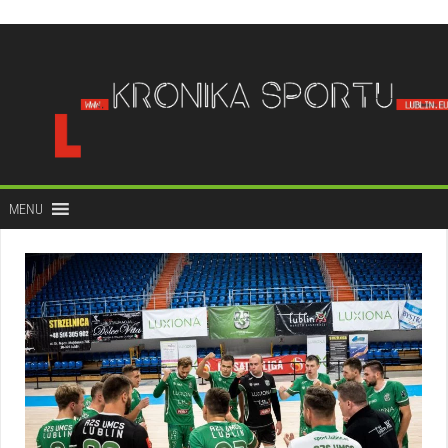
do
treści
MENU