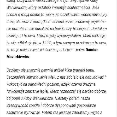
ekipą. Oczywiście wielka załsuga w tym zwycięstwe Kuby
Wankiewicza, który ostatnio imponuje skutecznością. Jeśli
chodzi o moją osobę to wiem, że oczekiwania wobec mnie były
duże, ale wraz z początkiem sezonu przez problemy prywatne
nie potrafiłem się odnaleźć na boisku czy treningach. Dostałem
szansę od trenera, którą myslę wykorzystałem. Mam nadzieję,
że się odblokuję już w 100%, a tym samym przekonam trenera,
że moje miejsce jest właśnie na parkiecie
‒ mówi
Damian
Mazurkiewicz
.
Czujemy się znacznie pewniej aniżeli kilka tygodni temu.
Szczególnie indywidualnie wielu z nas zdołało się odbudować i
wskoczyć na odpowiedni poziom, dzięki czemu drużyna
funkcjonuje znacznie lepiej. Mecz rozpoczął się bardzo dobrze,
od popisu Kuby Wankiewicza. Niestety potem nasza
intensywność spadła i dobrze dysponowani gospodarze
zasłużenie wyrównali. Potem raz jeszcze zdołaliśmy wyjść z