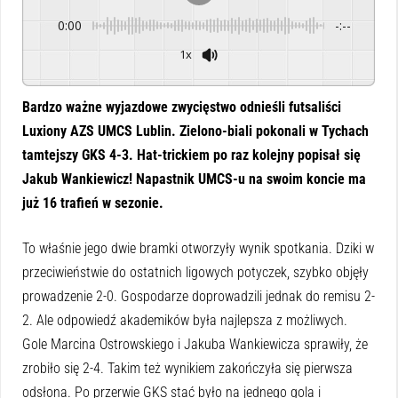
0:00
-:--
1x
Powered By
GSpeech
Bardzo ważne wyjazdowe zwycięstwo odnieśli futsaliści
Luxiony AZS UMCS Lublin. Zielono-biali pokonali w Tychach
tamtejszy GKS 4-3. Hat-trickiem po raz kolejny popisał się
Jakub Wankiewicz! Napastnik UMCS-u na swoim koncie ma
już 16 trafień w sezonie.
To właśnie jego dwie bramki otworzyły wynik spotkania. Dziki w
przeciwieństwie do ostatnich ligowych potyczek, szybko objęły
prowadzenie 2-0. Gospodarze doprowadzili jednak do remisu 2-
2. Ale odpowiedź akademików była najlepsza z możliwych.
Gole Marcina Ostrowskiego i Jakuba Wankiewicza sprawiły, że
zrobiło się 2-4. Takim też wynikiem zakończyła się pierwsza
odsłona. Po przerwie GKS stać było na jednego gola i