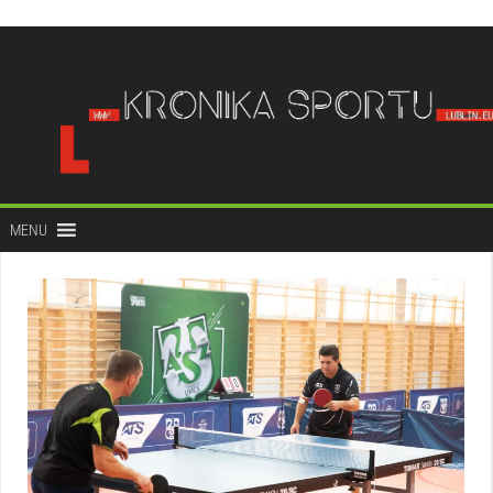
do
treści
MENU