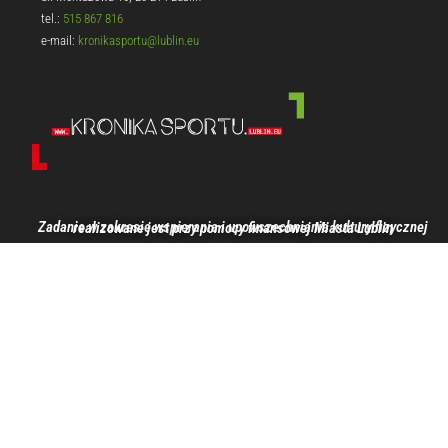
tel.:
515 867 816
e-mail:
kronikasportu@lublin.eu
Zadanie w zakresie wspierania i upowszechniania kultury fizycznej realizowane jest przy pomocy finansowej Miasta Lublin