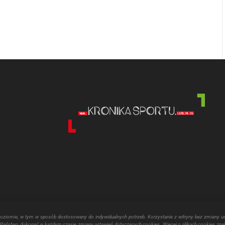
poziomie, w tym w sposób dostosowany do indywidualnych potrzeb. Korzystanie z witryny bez zmiany u
aństwo dokonać w każdym czasie zmiany ustawień dotyczących cookies. Więcej o plikach cookies znaj