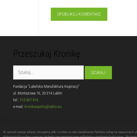
Przeszukaj Kronikę
Fundacja "Lubelska Manufaktura Inspiracji"
ul. Montażowa 16, 20-214 Lublin
tel.:
515 867 816
e-mail:
kronikasportu@lublin.eu
W ramach naszej witryny stosujemy pliki cookies w celu świadczenia Państwu usług na najwyższym 
dotyczących cookies oznacza, że będą one zamieszczane w Państwa urządzeniu końcowym. Możecie P