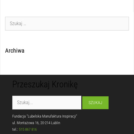
Archiwa
Przeszukaj Kronikę
Fundacja "Lubelska Manufaktura Inspiracji"
ul. Montażowa 16, 20-214 Lublin
tel.:
515 867 816