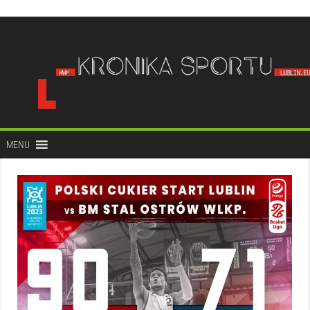
do
treści
MENU