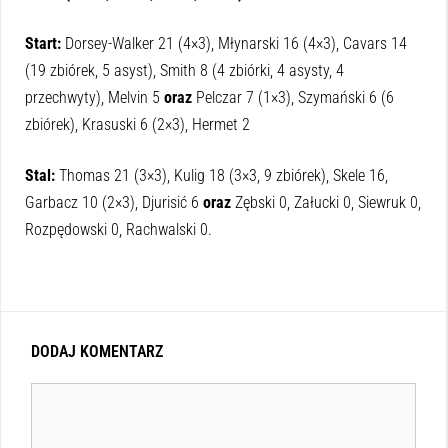
Start:
Dorsey-Walker 21 (4×3), Młynarski 16 (4×3), Cavars 14
(19 zbiórek, 5 asyst), Smith 8 (4 zbiórki, 4 asysty, 4
przechwyty), Melvin 5
oraz
Pelczar 7 (1×3), Szymański 6 (6
zbiórek), Krasuski 6 (2×3), Hermet 2
Stal:
Thomas 21 (3×3), Kulig 18 (3×3, 9 zbiórek), Skele 16,
Garbacz 10 (2×3), Djurisić 6
oraz
Zębski 0, Załucki 0, Siewruk 0,
Rozpędowski 0, Rachwalski 0.
DODAJ KOMENTARZ