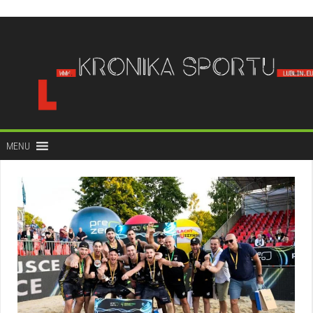
do
treści
MENU