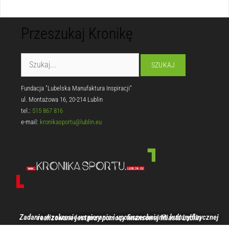
Przeszukaj Kronikę
Fundacja "Lubelska Manufaktura Inspiracji"
ul. Montażowa 16, 20-214 Lublin
tel.:
515 867 816
e-mail:
kronikasportu@lublin.eu
Zadanie w zakresie wspierania i upowszechniania kultury fizycznej realizowane jest przy pomocy finansowej Miasta Lublin