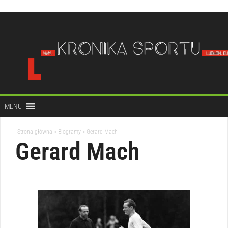
do
treści
MENU
Strona główna
>
Biogramy
>
Gerard Mach
Gerard Mach