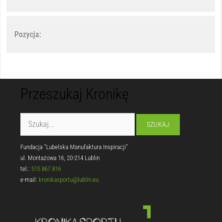
Pozycja:
Przeszukaj Kronikę
Fundacja "Lubelska Manufaktura Inspiracji"
ul. Montażowa 16, 20-214 Lublin
tel.:
515 867 816
e-mail:
kronikasportu@lublin.eu