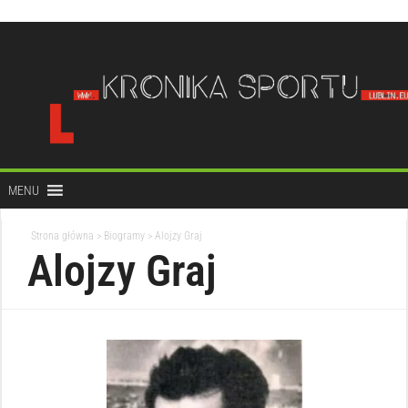
do
treści
MENU
Strona główna
>
Biogramy
>
Alojzy Graj
Alojzy Graj