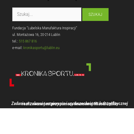
Fundacja "Lubelska Manufaktura Inspiracji"
ul. Montażowa 16, 20-214 Lublin
tel.:
515 867 816
e-mail:
kronikasportu@lublin.eu
Zadanie w zakresie wspierania i upowszechniania kultury fizycznej realizowane jest przy pomocy finansowej Miasta Lublin