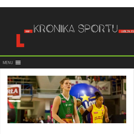
do
treści
MENU