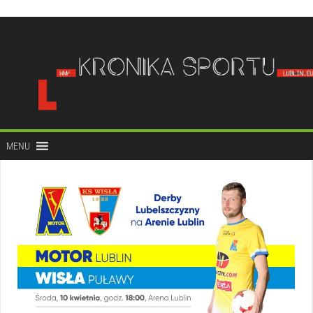
do
treści
MENU