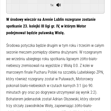
1x
Powered By
GSpeech
W środowy wieczór na Arenie Lublin rozegrane zostanie
spotkanie 23. kolejki III ligi gr. IV, w którym Motor
podejmował będzie puławską Wisłę.
Środowa potyczka będzie drugim w tym roku i trzecim w całym
sezonie meczem pomiędzy obiema drużynami. W rozegranym
we wrześniu ubiegłego roku spotkaniu ligowym żółto-biało-
niebiescy zremisowali na wyjeździe z Wisłą 0:0. Z kolei w
marcowym finale Pucharu Polski na szczeblu Lubelskiego ZPN,
który również rozegrany został w Puławach, Motorowcy
pokonali biało-niebieskich w rzutach karnych 3:1 (po 90.
minutach gry oraz po dogrywce utrzymywał się wynik 2:2).
Bohaterem jedenastek został Adrian Olszewski, który obronił
trzy strzały zawodników Wisły, zapewniając żółto-biało-