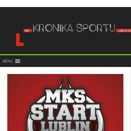
do
treści
MENU