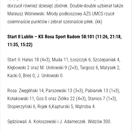
dorzucił również dziesięć zbiórek. Double-double uzbierał także
Mateusz Wiśniewski. Młody podkoszowy AZS UMCS rzucił
osiemnaście punktów i zebrał szesnaście piłek. (kk)
Start II Lublin – KS Rosa Sport Radom 58:101 (11:26, 21:18,
11:35, 15:22)
Start II: Hałas 18 (4×3), Muda 11, Łoszczyk 6, Szczepaniak 4,
Kłębowski 2 oraz M. Uniłowski 9 (2×3), Targosz 6, Matysek 2,
Kacki 0, Breś 0, J. Uniłowski 0.
Rosa: Zwęgliński 14, Parszewski 13 (3×3), Pabianek 13 (1×3),
Kołakowski 11, Gos 0 oraz Ziółko 22 (4×3), Stanios 7 (1×3),
Stopierzyński 6, Rojek 6,Kapturski 5, Wątroba 4.
Sędziowali: A. Kołoszewski i J. Adameczek. Widzów 300.