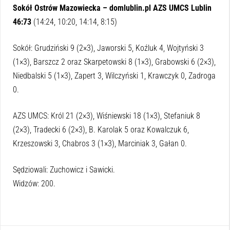
Sokół Ostrów Mazowiecka – domlublin.pl AZS UMCS Lublin
46:73
(14:24, 10:20, 14:14, 8:15)
Sokół: Grudziński 9 (2×3), Jaworski 5, Koźluk 4, Wojtyński 3
(1×3), Barszcz 2 oraz Skarpetowski 8 (1×3), Grabowski 6 (2×3),
Niedbalski 5 (1×3), Zapert 3, Wilczyński 1, Krawczyk 0, Zadroga
0.
AZS UMCS: Król 21 (2×3), Wiśniewski 18 (1×3), Stefaniuk 8
(2×3), Tradecki 6 (2×3), B. Karolak 5 oraz Kowalczuk 6,
Krzeszowski 3, Chabros 3 (1×3), Marciniak 3, Gałan 0.
Sędziowali: Zuchowicz i Sawicki.
Widzów: 200.