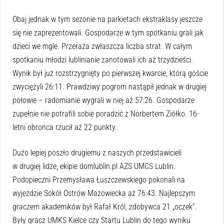
Obaj jednak w tym sezonie na parkietach ekstraklasy jeszcze
się nie zaprezentowali. Gospodarze w tym spotkaniu grali jak
dzieci we mgle. Przeraża zwłaszcza liczba strat. W całym
spotkaniu młodzi lublinianie zanotowali ich aż trzydzieści.
Wynik był już rozstrzygnięty po pierwszej kwarcie, którą goście
zwyciężyli 26:11. Prawdziwy pogrom nastąpił jednak w drugiej
połowie – radomianie wygrali w niej aż 57:26. Gospodarze
zupełnie nie potrafili sobie poradzić z Norbertem Ziółko. 16-
letni obrońca rzucił aż 22 punkty.
Dużo lepiej poszło drugiemu z naszych przedstawicieli
w drugiej lidze, ekipie domlublin.pl AZS UMCS Lublin.
Podopieczni Przemysława Łuszczewskiego pokonali na
wyjeździe Sokół Ostrów Mazowiecka aż 76:43. Najlepszym
graczem akademików był Rafał Król, zdobywca 21 „oczek”.
Były gracz UMKS Kielce czy Startu Lublin do tego wyniku