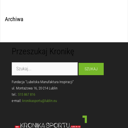
Archiwa
Przeszukaj Kronikę
Fundacja "Lubelska Manufaktura Inspiracji"
ul. Montażowa 16, 20-214 Lublin
tel.:
515 867 816
e-mail:
kronikasportu@lublin.eu