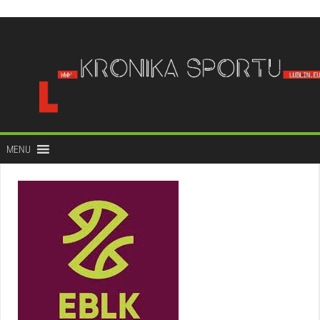
do
treści
MENU