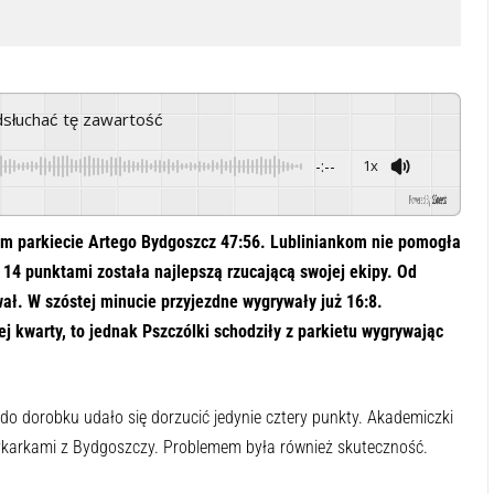
odsłuchać tę zawartość
-:--
1x
Powered By
GSpeech
m parkiecie Artego Bydgoszcz 47:56. Lubliniankom nie pomogła
 14 punktami została najlepszą rzucającą swojej ekipy. Od
ał. W szóstej minucie przyjezdne wygrywały już 16:8.
j kwarty, to jednak Pszczólki schodziły z parkietu wygrywając
 do dorobku udało się dorzucić jedynie cztery punkty. Akademiczki
zykarkami z Bydgoszczy. Problemem była również skuteczność.