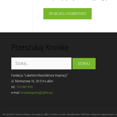
Przeszukaj Kronikę
Fundacja "Lubelska Manufaktura Inspiracji"
ul. Montażowa 16, 20-214 Lublin
tel.:
515 867 816
e-mail:
kronikasportu@lublin.eu
W ramach naszej witryny stosujemy pliki cookies w celu świadczenia Państwu usług na najwyższym 