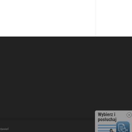
Wybierz i
posłuchaj
stawień