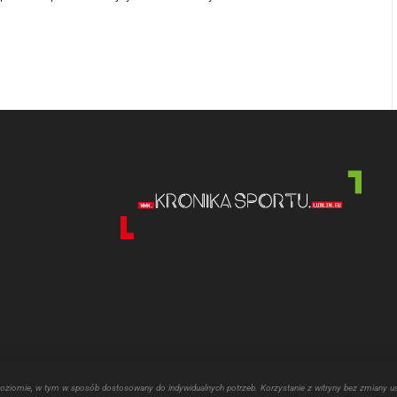
poziomie, w tym w sposób dostosowany do indywidualnych potrzeb. Korzystanie z witryny bez zmiany u