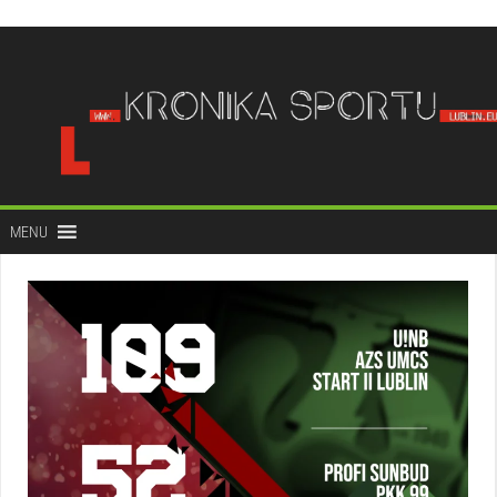
do
treści
MENU