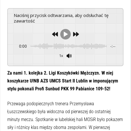
Naciśnij przycisk odtwarzania, aby odsłuchać tę
zawartość
0:00
-:--
1x
Powered By
GSpeech
Za nami 1. kolejka 2. Ligi Koszykówki Mężczyzn. W niej
koszykarze U!NB AZS UMCS Start II Lublin w imponującym
stylu pokonali Profi Sunbud PKK 99 Pabianice 109-52!
Przewaga podopiecznych trenera Przemysława
Łuszczewskiego była widoczna od pierwszej do ostatniej
minuty meczu. Spotkanie w lubelskiej hali MOSiR było pokazem
siły i różnicy klas między oboma zespołami. W pierwszej