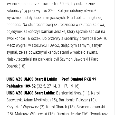
kwarcie gospodarze prowadzili już 25-2, by ostatecznie
zakończyć ją przy wyniku 32-5. Kolejne odsłony również
wyraźnie padały łupem miejscowych. Gra Lublina mogła się
podobać. Na stuprocentowej skuteczności w rzutach za dwa,
pojedynek zakończył Damian Jeszke, który łącznie zapisał na
swoi koncie 16 oczek. Do przerwy akademicy prowadzili 59-19.
Mecz wygrali w stosunku 109-52, dając tym samym jasnym
sygnał, że są poważnymi kandydatami w walce o awans.
Najskuteczniejsi na parkiecie byli Szymon Jaworski i Karol
Obarek (18).
U!NB AZS UMCS Start II Lublin – Profi Sunbud PKK 99
Pabianice 109-52
(32-5, 27-14, 31-17, 19-16)
U!NB AZS UMCS Start Lublin:
Bartłomiej Nycz (11), Karol
Szewczyk, Adam Myśliwiec (15), Bartłomiej Pelczar (10),
Krzysztof Wąsowicz (2), Karol Obarek (18), Szymon Jaworski
(18), Mateusz Wiśniewski (15), Damian Jeszke (16), Tymoteusz