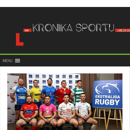
do
treści
MENU