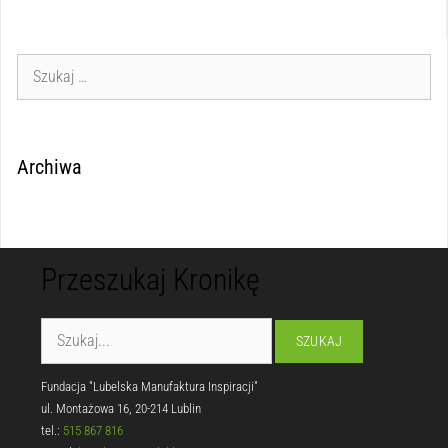
Archiwa
Przeszukaj Kronikę
Fundacja "Lubelska Manufaktura Inspiracji"
ul. Montażowa 16, 20-214 Lublin
tel.:
515 867 816