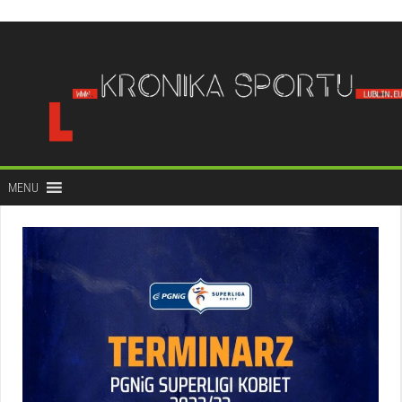
do
treści
MENU