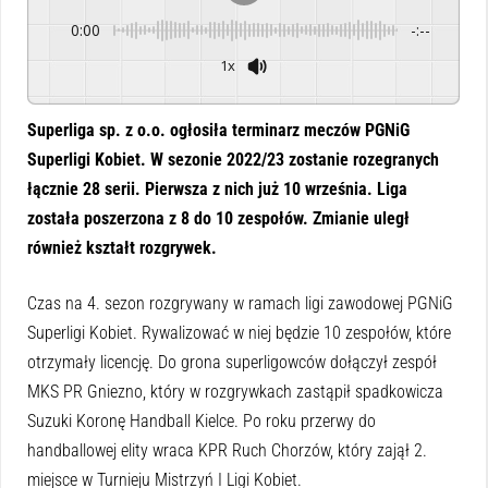
0:00
-:--
1x
Powered By
GSpeech
Superliga sp. z o.o. ogłosiła terminarz meczów PGNiG
Superligi Kobiet. W sezonie 2022/23 zostanie rozegranych
łącznie 28 serii. Pierwsza z nich już 10 września. Liga
została poszerzona z 8 do 10 zespołów. Zmianie uległ
również kształt rozgrywek.
Czas na 4. sezon rozgrywany w ramach ligi zawodowej PGNiG
Superligi Kobiet. Rywalizować w niej będzie 10 zespołów, które
otrzymały licencję. Do grona superligowców dołączył zespół
MKS PR Gniezno, który w rozgrywkach zastąpił spadkowicza
Suzuki Koronę Handball Kielce. Po roku przerwy do
handballowej elity wraca KPR Ruch Chorzów, który zajął 2.
miejsce w Turnieju Mistrzyń I Ligi Kobiet.