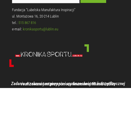
Fundacja "Lubelska Manufaktura Inspiracji"
ul. Montażowa 16, 20-214 Lublin
tel.:
515 867 816
e-mail:
kronikasportu@lublin.eu
Zadanie w zakresie wspierania i upowszechniania kultury fizycznej realizowane jest przy pomocy finansowej Miasta Lublin