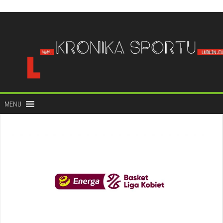
do
treści
MENU