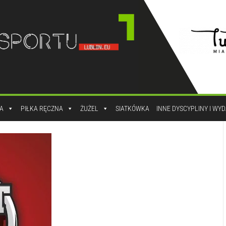
A
PIŁKA RĘCZNA
ŻUŻEL
SIATKÓWKA
INNE DYSCYPLINY I WY