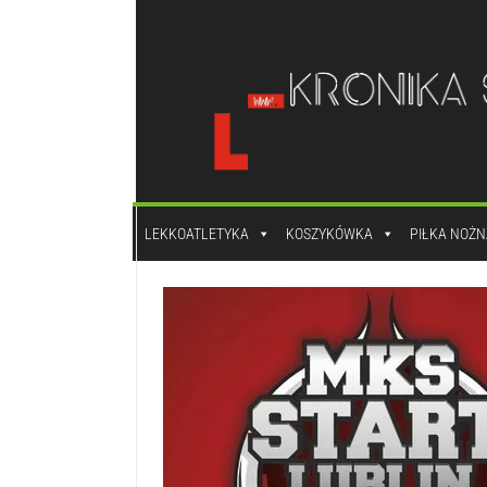
do
treści
LEKKOATLETYKA
KOSZYKÓWKA
PIŁKA NOŻN