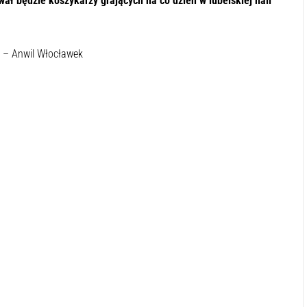
wał będzie koszykarzy grających na co dzień w lubelskiej hali
n – Anwil Włocławek