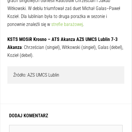
grach singlowych odnieśli Radosław Chrześcian i Jakub
Witkowski. W deblu triumfował zaś duet Michał Galas–Paweł
Kozieł. Dla lublinian była to druga porażka w sezonie i
ponownie znaleźli się w
strefie barażowej
.
KSTS MOSiR Krosno – ATS Akanza AZS UMCS Lublin 7-3
Akanza
: Chrześcian (singiel), Witkowski (singiel), Galas (debel),
Kozieł (debel).
Źródło: AZS UMCS Lublin
DODAJ KOMENTARZ