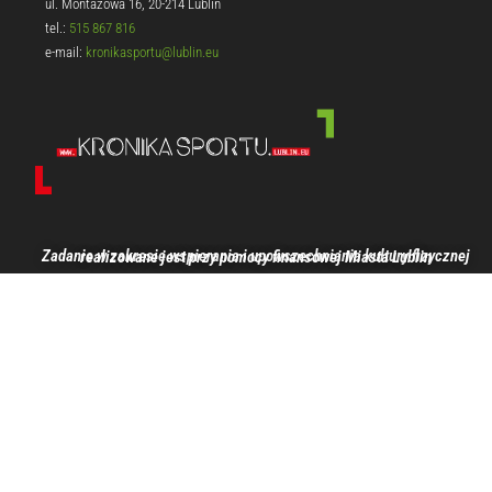
ul. Montażowa 16, 20-214 Lublin
tel.:
515 867 816
e-mail:
kronikasportu@lublin.eu
Zadanie w zakresie wspierania i upowszechniania kultury fizycznej realizowane jest przy pomocy finansowej Miasta Lublin