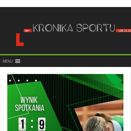
do
treści
MENU