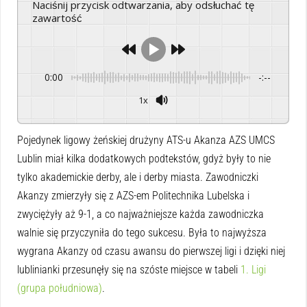
Naciśnij przycisk odtwarzania, aby odsłuchać tę
zawartość
0:00
-:--
1x
Powered By
GSpeech
Pojedynek ligowy żeńskiej drużyny ATS-u Akanza AZS UMCS
Lublin miał kilka dodatkowych podtekstów, gdyż były to nie
tylko akademickie derby, ale i derby miasta. Zawodniczki
Akanzy zmierzyły się z AZS-em Politechnika Lubelska i
zwyciężyły aż 9-1, a co najważniejsze każda zawodniczka
walnie się przyczyniła do tego sukcesu. Była to najwyższa
wygrana Akanzy od czasu awansu do pierwszej ligi i dzięki niej
lublinianki przesunęły się na szóste miejsce w tabeli
1. Ligi
(grupa południowa)
.