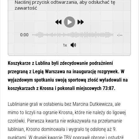
Naciśnij przycisk odtwarzania, aby odsłuchać tę
zawartość
0:00
-:--
1x
Powered By
GSpeech
Koszykarze z Lublina byli zdecydowanie podrażnieni
przegraną z Legią Warszawa na inaugurację rozgrywek. W
wyjazdowym spotkaniu swoją sportową złość wyładowali na
koszykarzach z Krosna i pokonali miejscowych 73:87.
Lublinianie grali w osłabieniu bez Marcina Dutkiewicza, ale
mimo to liczyli na ogranie Krosna, które nie należy do ligowej
czołówki. Pierwsza kwarta nie wskazywała na przełamanie
lublinian, Krosno dominowała i wygrało tę odsłonę aż 9.
punktami. W drugiej kwarcie TBV poprawił obronę i ostudził