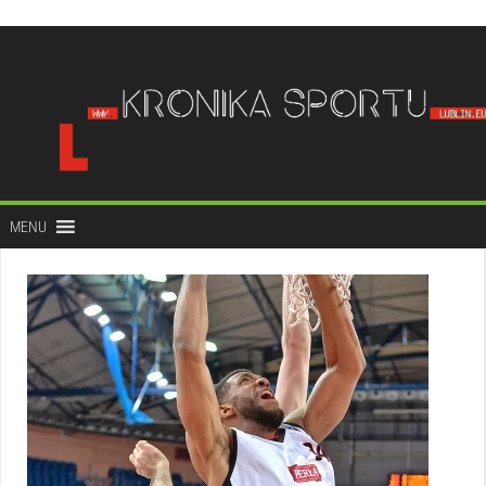
do
treści
MENU