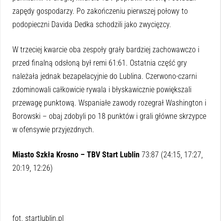
zapędy gospodarzy. Po zakończeniu pierwszej połowy to
podopieczni Davida Dedka schodzili jako zwycięzcy.
W trzeciej kwarcie oba zespoły grały bardziej zachowawczo i
przed finalną odsłoną był remi 61:61. Ostatnia część gry
należała jednak bezapelacyjnie do Lublina. Czerwono-czarni
zdominowali całkowicie rywala i błyskawicznie powiększali
przewagę punktową. Wspaniałe zawody rozegrał Washington i
Borowski – obaj zdobyli po 18 punktów i grali główne skrzypce
w ofensywie przyjezdnych.
Miasto Szkła Krosno – TBV Start Lublin
73:87 (24:15, 17:27,
20:19, 12:26)
fot. startlublin.pl