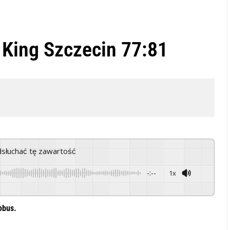
 King Szczecin 77:81
odsłuchać tę zawartość
-:--
1x
Powered By
GSpeech
obus.