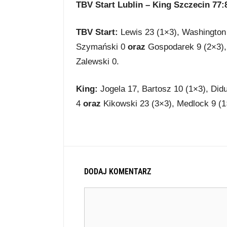
TBV Start Lublin – King Szczecin 77:81
TBV Start:
Lewis 23 (1×3), Washington 
Szymański 0
oraz
Gospodarek 9 (2×3), 
Zalewski 0.
King:
Jogela 17, Bartosz 10 (1×3), Did
4
oraz
Kikowski 23 (3×3), Medlock 9 (1×
DODAJ KOMENTARZ