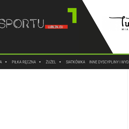
A
PIŁKA RĘCZNA
ŻUŻEL
SIATKÓWKA
INNE DYSCYPLINY I WY