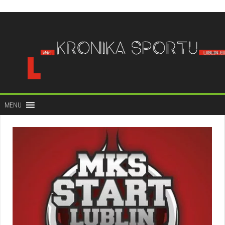
do
treści
MENU