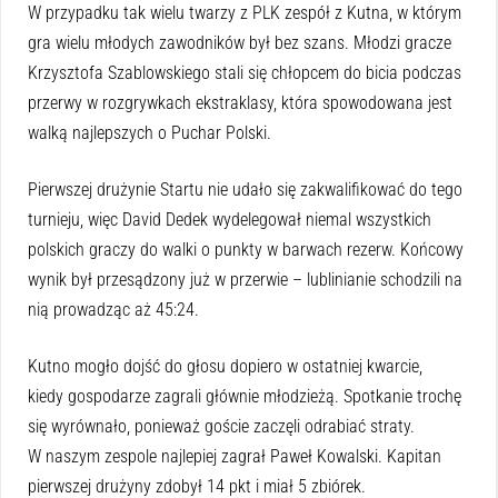
W przypadku tak wielu twarzy z PLK zespół z Kutna, w którym
gra wielu młodych zawodników był bez szans. Młodzi gracze
Krzysztofa Szablowskiego stali się chłopcem do bicia podczas
przerwy w rozgrywkach ekstraklasy, która spowodowana jest
walką najlepszych o Puchar Polski.
Pierwszej drużynie Startu nie udało się zakwalifikować do tego
turnieju, więc David Dedek wydelegował niemal wszystkich
polskich graczy do walki o punkty w barwach rezerw. Końcowy
wynik był przesądzony już w przerwie – lublinianie schodzili na
nią prowadząc aż 45:24.
Kutno mogło dojść do głosu dopiero w ostatniej kwarcie,
kiedy gospodarze zagrali głównie młodzieżą. Spotkanie trochę
się wyrównało, ponieważ goście zaczęli odrabiać straty.
W naszym zespole najlepiej zagrał Paweł Kowalski. Kapitan
pierwszej drużyny zdobył 14 pkt i miał 5 zbiórek.