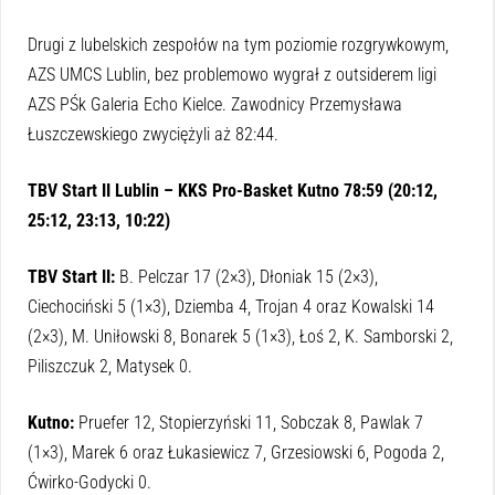
Drugi z lubelskich zespołów na tym poziomie rozgrywkowym,
AZS UMCS Lublin, bez problemowo wygrał z outsiderem ligi
AZS PŚk Galeria Echo Kielce. Zawodnicy Przemysława
Łuszczewskiego zwyciężyli aż 82:44.
TBV Start II Lublin – KKS Pro-Basket Kutno 78:59 (20:12,
25:12, 23:13, 10:22)
TBV Start II:
B. Pelczar 17 (2×3), Dłoniak 15 (2×3),
Ciechociński 5 (1×3), Dziemba 4, Trojan 4 oraz Kowalski 14
(2×3), M. Uniłowski 8, Bonarek 5 (1×3), Łoś 2, K. Samborski 2,
Piliszczuk 2, Matysek 0.
Kutno:
Pruefer 12, Stopierzyński 11, Sobczak 8, Pawlak 7
(1×3), Marek 6 oraz Łukasiewicz 7, Grzesiowski 6, Pogoda 2,
Ćwirko-Godycki 0.