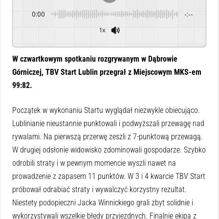
0:00
-:--
1x
Powered By
GSpeech
W czwartkowym spotkaniu rozgrywanym w Dąbrowie
Górniczej, TBV Start Lublin przegrał z Miejscowym MKS-em
99:82.
Początek w wykonaniu Startu wyglądał niezwykle obiecująco.
Lublinianie nieustannie punktowali i podwyższali przewagę nad
rywalami. Na pierwszą przerwę zeszli z 7-punktową przewagą.
W drugiej odsłonie widowisko zdominowali gospodarze. Szybko
odrobili straty i w pewnym momencie wyszli nawet na
prowadzenie z zapasem 11 punktów. W 3 i 4 kwarcie TBV Start
próbował odrabiać straty i wywalczyć korzystny rezultat.
Niestety podopieczni Jacka Winnickiego grali zbyt solidnie i
wykorzystywali wszelkie błędy przyjezdnych. Finalnie ekipa z