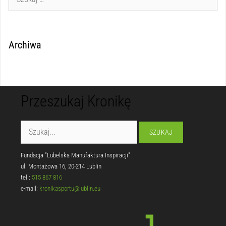
Archiwa
Przeszukaj Kronikę
Fundacja "Lubelska Manufaktura Inspiracji"
ul. Montażowa 16, 20-214 Lublin
tel.:
515 867 816
e-mail:
kronikasportu@lublin.eu