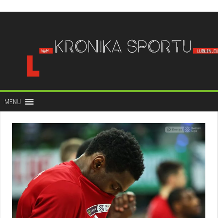
do
treści
MENU