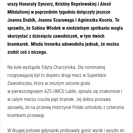
urazy Honoraty Syncerz, Kristiny Repelewskiej i Alesii
Mihdaliovej w poprzednim tygodniu dołączyły jeszcze
Joanna Drabik, Joanna Szarawaga i Agnieszka Kocela. To
sprawiło, że Sabina Włodek w niedzielnym spotkaniu mogła
skorzystać z dziesięciu zawodniczek, w tym dwóch
bramkarek. Młoda trenerka udowodniła jednak, że można
zrobić coś z niczego.
Na kole wystąpiła Edyta Charzyńska. Dla nominalnej
rozgrywającej był to dopiero drugi mecz w Superlidze.
Zawodniczka, która w zeszłym sezonie grała
w pierwszoligowym AZS UMCS Lublin, spisała się znakomicie i
w całym meczu rzuciła pięć bramek. Jej dobra postawa
sprawiła, że na przerwę mistrzynie Polski schodziły z czteroma
bramkami przewagi.
W drugiej połowie gdynianki próbowały gonić wynik i wyszło im