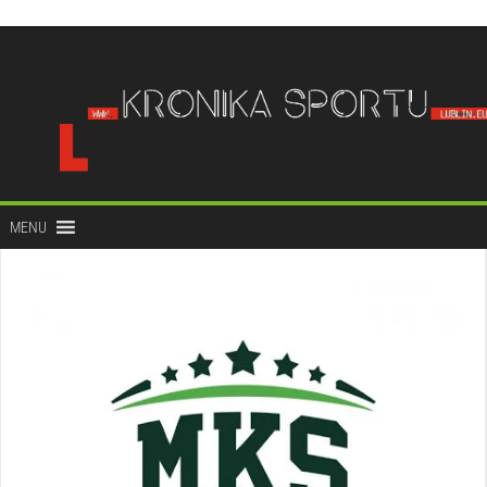
do
treści
MENU