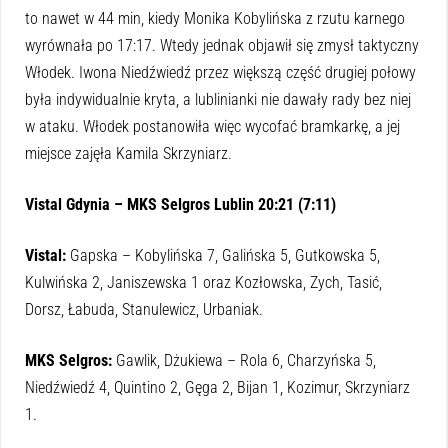
to nawet w 44 min, kiedy Monika Kobylińska z rzutu karnego
wyrównała po 17:17. Wtedy jednak objawił się zmysł taktyczny
Włodek. Iwona Niedźwiedź przez większą część drugiej połowy
była indywidualnie kryta, a lublinianki nie dawały rady bez niej
w ataku. Włodek postanowiła więc wycofać bramkarkę, a jej
miejsce zajęła Kamila Skrzyniarz.
Vistal Gdynia
–
MKS Selgros Lublin
20:21 (7:11)
Vistal:
Gapska – Kobylińska 7, Galińska 5, Gutkowska 5,
Kulwińska 2, Janiszewska 1 oraz Kozłowska, Zych, Tasić,
Dorsz, Łabuda, Stanulewicz, Urbaniak.
MKS Selgros:
Gawlik, Dżukiewa – Rola 6, Charzyńska 5,
Niedźwiedź 4, Quintino 2, Gęga 2, Bijan 1, Kozimur, Skrzyniarz
1.